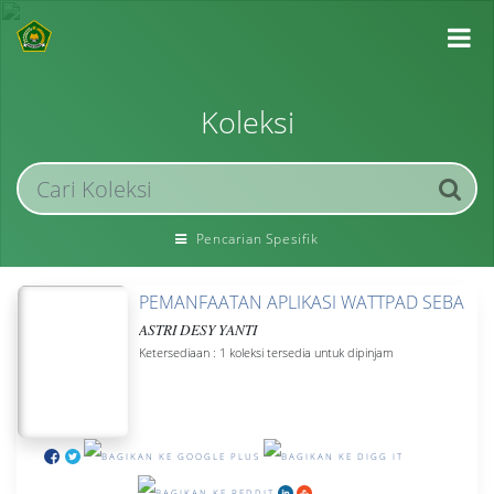
Koleksi
Pencarian Spesifik
PEMANFAATAN APLIKASI WATTPAD SEBAGAI
ASTRI DESY YANTI
Ketersediaan
: 1 koleksi tersedia untuk dipinjam